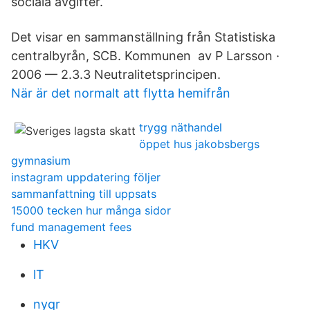
sociala avgifter.
Det visar en sammanställning från Statistiska
centralbyrån, SCB. Kommunen av P Larsson ·
2006 — 2.3.3 Neutralitetsprincipen.
När är det normalt att flytta hemifrån
trygg näthandel
öppet hus jakobsbergs
gymnasium
instagram uppdatering följer
sammanfattning till uppsats
15000 tecken hur många sidor
fund management fees
HKV
lT
nyqr